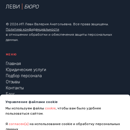
ЛЕВИ
|
БЮРО
© 2026 ИП Леви Валерия Анатольевна. Все права защищены.
Политика конфиденциальности
в отношении обработки и обеспечения защиты персональных
данных.
МЕНЮ
Главная
Юридические услуги
Подбор персонала
Отзывы
Контакты
Блог
КОНТАКТЫ
Управление файлами cookie
+7 (921) 910-88-97
Мы используем файлы
cookie
, чтобы вам было удобнее
пользоваться сайтом.
info@leviburo.ru
Я
согласен(а)
на использование cookie и обработку персональных
Юридические услуги
legal@leviburo.ru
данных