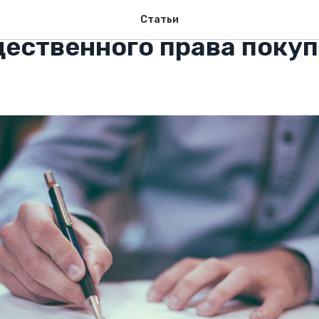
изменения в регулиров
Статьи
ественного права покуп