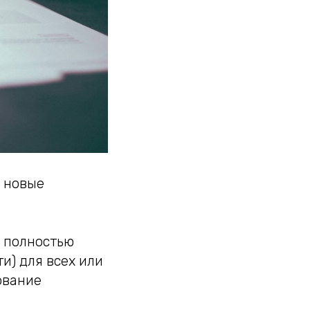
о новые
и полностью
и) для всех или
ование