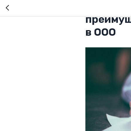
Важные 
преимущ
в ООО