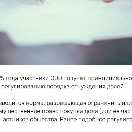
025 года участники ООО получат принципиальн
 регулированию порядка отчуждения долей.
 вводится норма, разрешающая ограничить ил
ущественное право покупки доли (или ее част
частников общества. Ранее подобное регулир